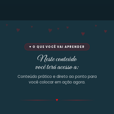
♥
♥
♥
♥
♥
♥
♥
♥
♥
♥ O QUE VOCÊ VAI APRENDER
Neste conteúdo
você terá acesso a:
Conteúdo prático e direto ao ponto para
você colocar em ação agora.
♥