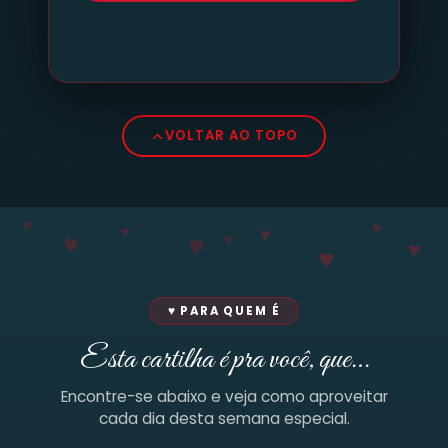
VOLTAR AO TOPO
♥
♥
♥
♥
♥
♥
♥
♥
♥
♥ PARA QUEM É
Esta cartilha é pra você, que…
Encontre-se abaixo e veja como aproveitar
cada dia desta semana especial.