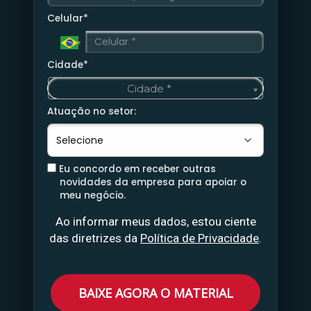
Celular*
Cidade*
C
Cidade *
i
d
Atuação no setor:
a
d
e
*
Eu concordo em receber outras
novidades da empresa para apoiar o
meu negócio.
Ao informar meus dados, estou ciente
das diretrizes da
Política de Privacidade
.
BAIXE AGORA O MATERIAL