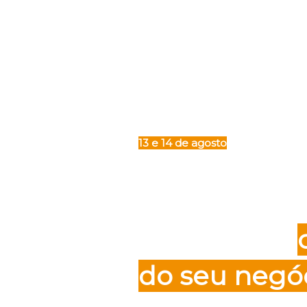
13 e 14 de agosto
O melhor ev
se conectar
do seu negóc