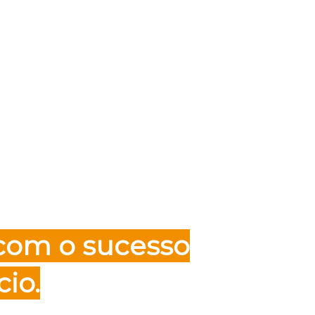
00
00
00
00
dias
horas
minutos
segundos
ento para você
com o sucesso
io.